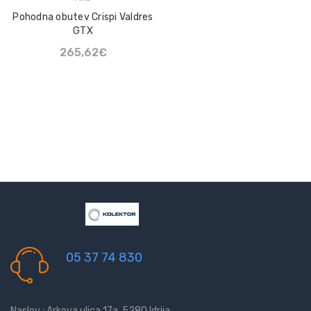
Pohodna obutev Crispi Valdres
GTX
265,62€
05 37 74 830
Naslov : Arkova ulica 17a, 5280 Idrija