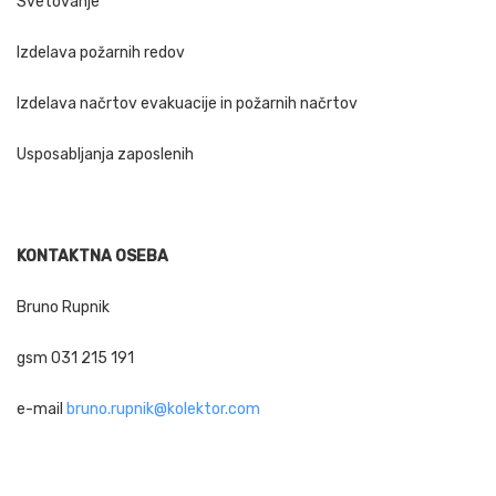
Svetovanje
Izdelava požarnih redov
Izdelava načrtov evakuacije in požarnih načrtov
Usposabljanja zaposlenih
KONTAKTNA OSEBA
Bruno Rupnik
gsm 031 215 191
e-mail
bruno.rupnik@kolektor.com