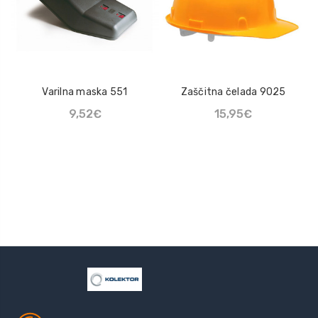
Varilna maska 551
Zaščitna čelada 9025
9,52€
15,95€