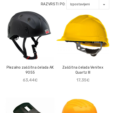
RAZVRSTI PO:
Natikač Loksse Lo Hill
Mazivo UN-LOCK
47,93€
22,63€
Sprej Klüber Altemp Q
NB 50
110,02€
Mazalna mast Maestik
2
Plezalno zaščitna čelada AK
Zaščitna čelada Venitex
9055
Quartz III
7,20€ - 14,14€
63,44€
17,35€