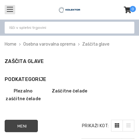
0
izdel
-
Home
Osebna varovalna oprema
Zaščita glave
ZAŠČITA GLAVE
PODKATEGORIJE
Plezalno
Zaščitne čelade
zaščitne čelade
PRIKAŽI KOT:
MENI