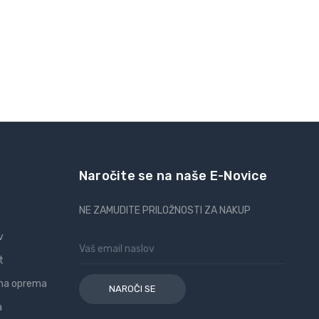
Naročite se na naše E-Novice
NE ZAMUDITE PRILOŽNOSTI ZA NAKUP
v
Email
Naslov
t
na oprema
a