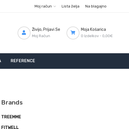
Moj račun
Lista želja
Na blagajno
Živijo, Prijavi Se
Moja Košarica
Moj Račun
0 Izdelkov -
0,00€
A
REFERENCE
Brands
TREEMME
FITWELL