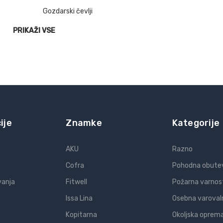
Gozdarski čevlji
PRIKAŽI VSE
ije
Znamke
Kategorije
AKU
Razno
Cofra
Pohodna obute
vanja
Fitwell
Požarna varnos
Issa Lina
Osebna varoval
Kopitarna
Okoljska oprem