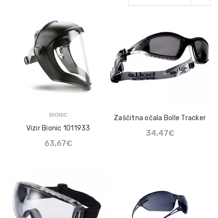
Natikač Loksse Lo Hill
Mazivo UN-LOCK
47,93€
22,63€
Sprej Klüber Altemp Q
NB 50
110,02€
BIONIC
Zaščitna očala Bolle Tracker
Mazalna mast Maestik
Vizir Bionic 1011933
2
34,47€
63,67€
7,20€ - 14,14€