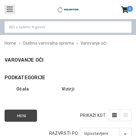
0
izdel
-
Home
Osebna varovalna oprema
Varovanje oči
VAROVANJE OČI
PODKATEGORIJE
Očala
Vizirji
PRIKAŽI KOT:
MENI
RAZVRSTI PO: