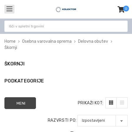
0
izdel
-
Home
Osebna varovalna oprema
Delovna obutev
Škornji
ŠKORNJI
PODKATEGORIJE
PRIKAŽI KOT:
MENI
RAZVRSTI PO: