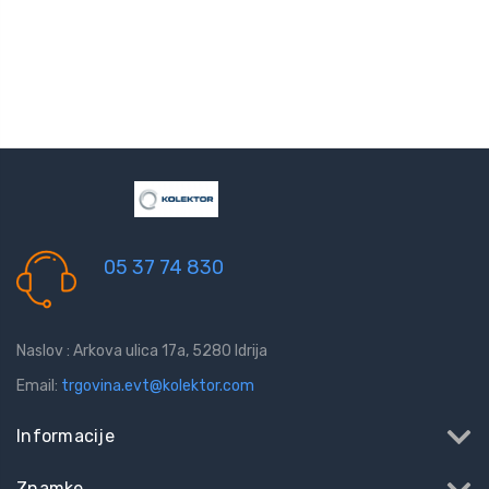
05 37 74 830
Naslov : Arkova ulica 17a, 5280 Idrija
Email:
trgovina.evt@kolektor.com
Informacije
Znamke