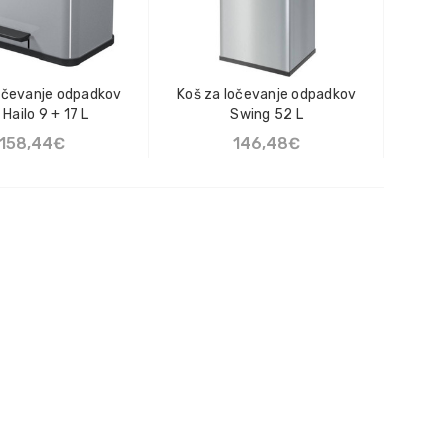
očevanje odpadkov
Koš za ločevanje odpadkov
 Hailo 9 + 17 L
Swing 52 L
158,44€
146,48€
BERI MOŽNOST
DODAJ V KOŠARICO