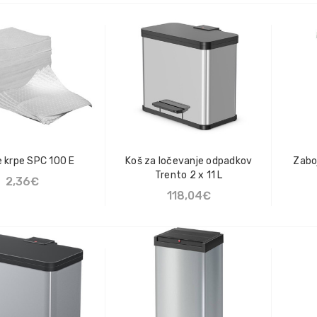
BERI MOŽNOST
DODAJ V KOŠARICO
ska rokavica 7165
Sprej Klüber Altemp Q NB
50
1€
110,02€
odna obutev Fitwell
Mazalna mast Maestik 2
 Wall Light
7,20€ - 14,14€
7,90€
e krpe SPC 100 E
Koš za ločevanje odpadkov
Zabo
Trento 2 x 11 L
2,36€
118,04€
AJ V KOŠARICO
DODAJ V KOŠARICO