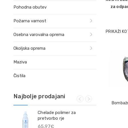
za odpa
Pohodna obutev
Požarna varnost
PRIKAŽI KO
Osebna varovalna oprema
Okoljska oprema
Maziva
Čistila
Najbolje prodajani
Bombažne
0
Chelade polimer za
Čis
pretvorbo rje
19
65,97€