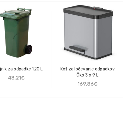
DODAJ V KOŠARICO
Super č
19,88€
Mast Ca
100-2 
15,55
jnik za odpadke 120 L
Koš za ločevanje odpadkov
Öko 3 x 9 L
48,21€
169,86€
IZBERI MOŽNOST