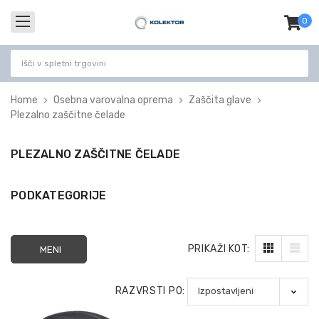
0
izdel
-
Home
Osebna varovalna oprema
Zaščita glave
Plezalno zaščitne čelade
PLEZALNO ZAŠČITNE ČELADE
PODKATEGORIJE
PRIKAŽI KOT:
MENI
RAZVRSTI PO: