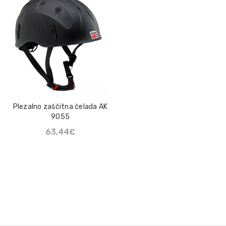
Natikač Loksse Lo Hill
Mazivo UN-LOCK
47,93€
22,63€
Sprej Klüber Altemp Q
NB 50
110,02€
Plezalno zaščitna čelada AK
9055
Mazalna mast Maestik
63,44€
2
7,20€ - 14,14€